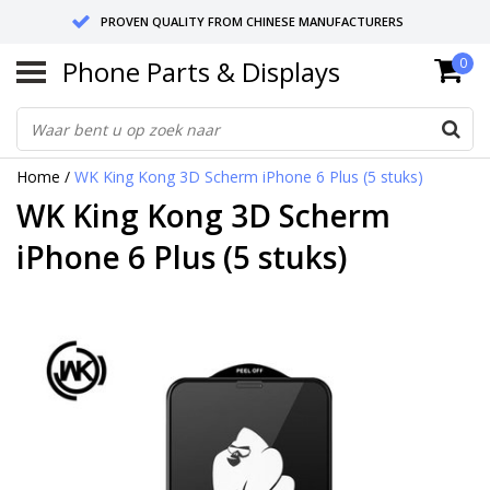
PROVEN QUALITY FROM CHINESE MANUFACTURERS
Phone Parts & Displays
0
SEND RETURNS TO GERMANY OR NETHERLANDS
10 DAY SHIPPING
Home
/
WK King Kong 3D Scherm iPhone 6 Plus (5 stuks)
WK King Kong 3D Scherm
iPhone 6 Plus (5 stuks)