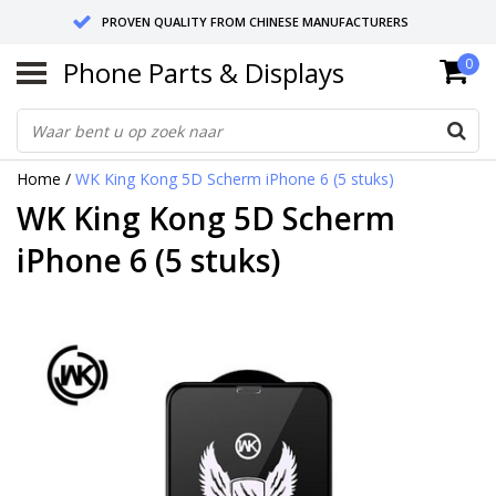
PROVEN QUALITY FROM CHINESE MANUFACTURERS
Phone Parts & Displays
0
SEND RETURNS TO GERMANY OR NETHERLANDS
10 DAY SHIPPING
Home
/
WK King Kong 5D Scherm iPhone 6 (5 stuks)
WK King Kong 5D Scherm
iPhone 6 (5 stuks)