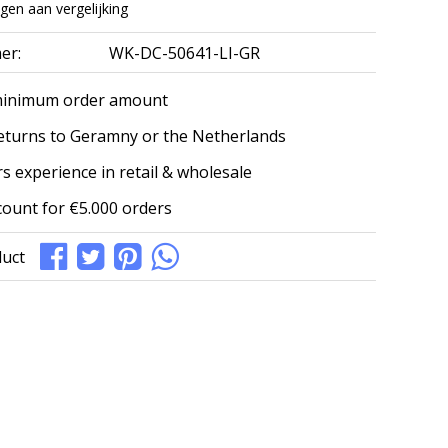
en aan vergelijking
er:
WK-DC-50641-LI-GR
minimum order amount
eturns to Geramny or the Netherlands
s experience in retail & wholesale
count for €5.000 orders
duct