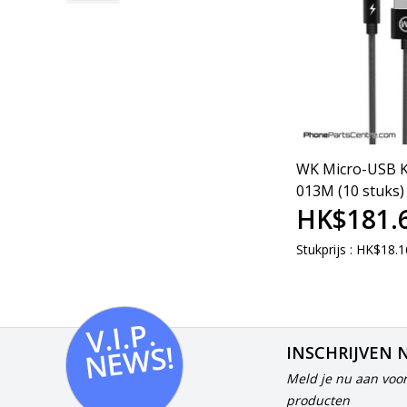
WK Micro-USB 
013M (10 stuks)
HK$181.
Stukprijs : HK$18.1
V.I.
P.
N
E
W
S!
INSCHRIJVEN 
Meld je nu aan voor
producten