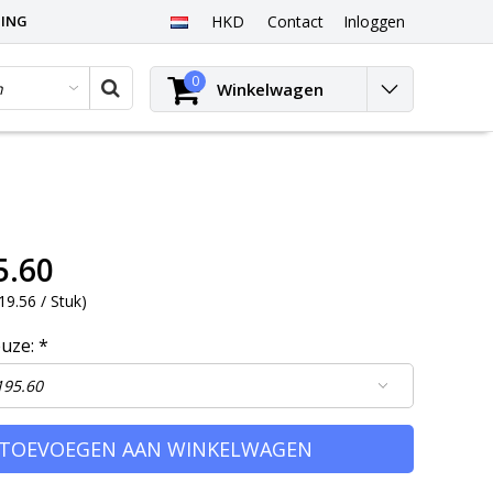
PING
HKD
Contact
Inloggen
0
Winkelwagen
5.60
9.56 / Stuk
)
euze:
*
TOEVOEGEN AAN WINKELWAGEN