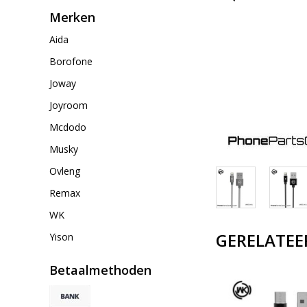
Merken
Aida
Borofone
Joway
Joyroom
Mcdodo
Musky
Ovleng
Remax
WK
GERELATEE
Yison
Betaalmethoden