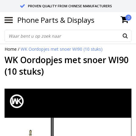
PROVEN QUALITY FROM CHINESE MANUFACTURERS
Phone Parts & Displays
0
SEND RETURNS TO GERMANY OR NETHERLANDS
10 DAY SHIPPING
Home
/
WK Oordopjes met snoer WI90 (10 stuks)
WK Oordopjes met snoer WI90
(10 stuks)