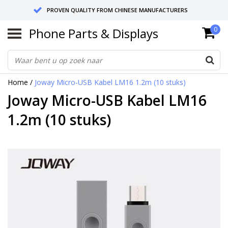
PROVEN QUALITY FROM CHINESE MANUFACTURERS
Phone Parts & Displays
0
SEND RETURNS TO GERMANY OR NETHERLANDS
10 DAY SHIPPING
Home
/
Joway Micro-USB Kabel LM16 1.2m (10 stuks)
Joway Micro-USB Kabel LM16
1.2m (10 stuks)