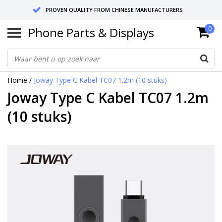
PROVEN QUALITY FROM CHINESE MANUFACTURERS
Phone Parts & Displays
0
SEND RETURNS TO GERMANY OR NETHERLANDS
10 DAY SHIPPING
Home
/
Joway Type C Kabel TC07 1.2m (10 stuks)
Joway Type C Kabel TC07 1.2m
(10 stuks)